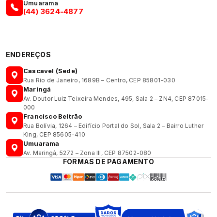
Umuarama
(44) 3624-4877
ENDEREÇOS
Cascavel (Sede)
Rua Rio de Janeiro, 1689B – Centro, CEP 85801-030
Maringá
Av. Doutor Luiz Teixeira Mendes, 495, Sala 2 – ZN4, CEP 87015-
000
Francisco Beltrão
Rua Bolívia, 1264 – Edifício Portal do Sol, Sala 2 – Bairro Luther
King, CEP 85605-410
Umuarama
Av. Maringá, 5272 – Zona III, CEP 87502-080
FORMAS DE PAGAMENTO