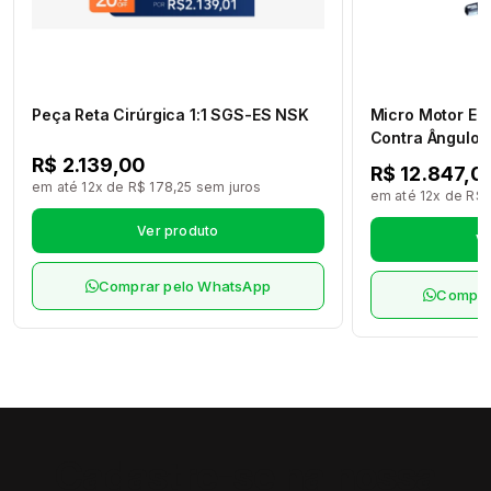
Peça Reta Cirúrgica 1:1 SGS-ES NSK
Micro Motor El
Contra Ângulo M
Max M95L Led 
R$ 2.139,00
R$ 12.847,0
M4/B2 NSK
em até 12x de R$ 178,25 sem juros
em até 12x de R$ 
Ver produto
Ve
Comprar pelo WhatsApp
Compra
Cadastre-se na nossa