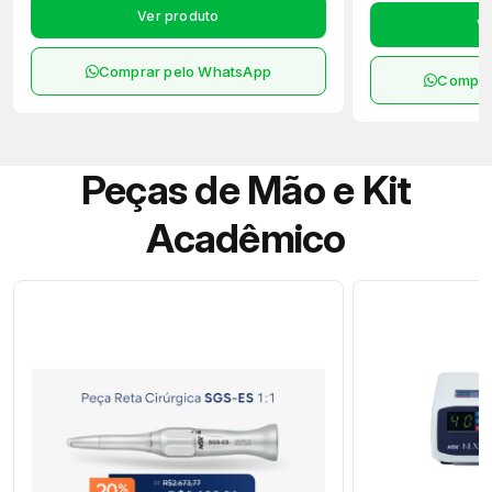
Ver produto
Ve
Comprar pelo WhatsApp
Compra
Peças de Mão e Kit
Acadêmico