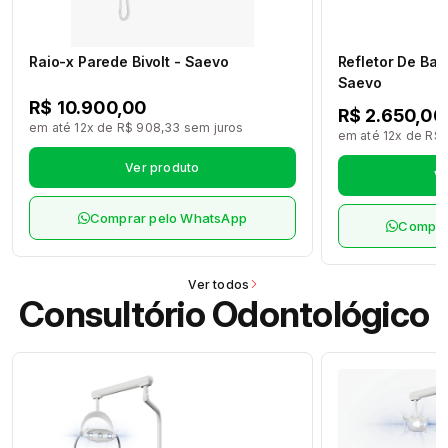
Raio-x Parede Bivolt - Saevo
Refletor De Ban
Saevo
R$ 10.900,00
R$ 2.650,00
em até 12x de R$ 908,33 sem juros
em até 12x de R$ 
Ver produto
Ve
Comprar pelo WhatsApp
Compra
Ver todos
Consultório Odontológico