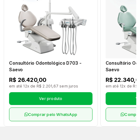
Consultório Odontológico D703 -
Consultório Od
Saevo
Saevo
R$ 26.420,00
R$ 22.340,0
em até 12x de R$ 2.201,67 sem juros
em até 12x de R$ 
Ver produto
Ve
Comprar pelo WhatsApp
Compra