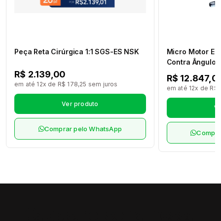
Peça Reta Cirúrgica 1:1 SGS-ES NSK
Micro Motor El
Contra Ângulo M
Max M95L Led 
R$ 2.139,00
R$ 12.847,0
M4/B2 NSK
em até 12x de R$ 178,25 sem juros
em até 12x de R$ 
Ver produto
Ve
Comprar pelo WhatsApp
Compra
Cadastre-se na nossa