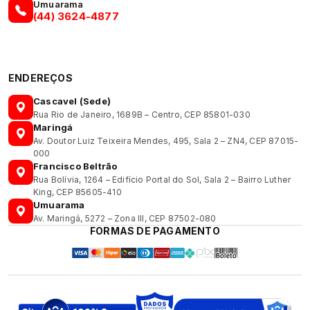
Umuarama
(44) 3624-4877
ENDEREÇOS
Cascavel (Sede)
Rua Rio de Janeiro, 1689B – Centro, CEP 85801-030
Maringá
Av. Doutor Luiz Teixeira Mendes, 495, Sala 2 – ZN4, CEP 87015-
000
Francisco Beltrão
Rua Bolívia, 1264 – Edifício Portal do Sol, Sala 2 – Bairro Luther
King, CEP 85605-410
Umuarama
Av. Maringá, 5272 – Zona III, CEP 87502-080
FORMAS DE PAGAMENTO