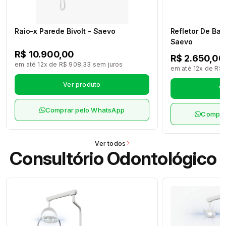
Raio-x Parede Bivolt - Saevo
Refletor De Ban
Saevo
R$ 10.900,00
R$ 2.650,00
em até 12x de R$ 908,33 sem juros
em até 12x de R$ 
Ver produto
Ve
Comprar pelo WhatsApp
Compra
Ver todos
Consultório Odontológico