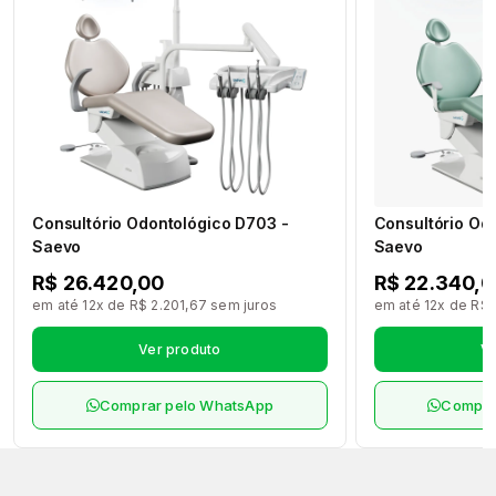
Consultório Odontológico D703 -
Consultório Od
Saevo
Saevo
R$ 26.420,00
R$ 22.340,0
em até 12x de R$ 2.201,67 sem juros
em até 12x de R$ 
Ver produto
Ve
Comprar pelo WhatsApp
Compra