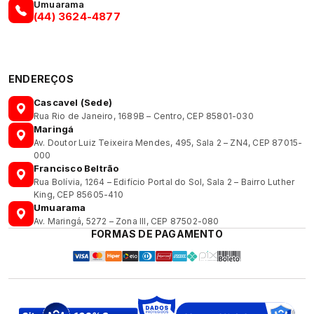
Umuarama
(44) 3624-4877
ENDEREÇOS
Cascavel (Sede)
Rua Rio de Janeiro, 1689B – Centro, CEP 85801-030
Maringá
Av. Doutor Luiz Teixeira Mendes, 495, Sala 2 – ZN4, CEP 87015-
000
Francisco Beltrão
Rua Bolívia, 1264 – Edifício Portal do Sol, Sala 2 – Bairro Luther
King, CEP 85605-410
Umuarama
Av. Maringá, 5272 – Zona III, CEP 87502-080
FORMAS DE PAGAMENTO