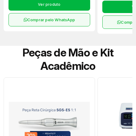
Ver produto
Ve
Comprar pelo WhatsApp
Compra
Peças de Mão e Kit
Acadêmico