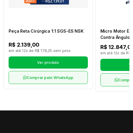
Peça Reta Cirúrgica 1:1 SGS-ES NSK
Micro Motor El
Contra Ângulo M
Max M95L Led 
R$ 2.139,00
R$ 12.847,0
M4/B2 NSK
em até 12x de R$ 178,25 sem juros
em até 12x de R$ 
Ver produto
Ve
Comprar pelo WhatsApp
Compra
Cadastre-se na nossa