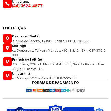
Umuarama
(44) 3624-4877
ENDEREÇOS
Cascavel (Sede)
Rua Rio de Janeiro, 1689B – Centro, CEP 85801-030
Maringá
Av. Doutor Luiz Teixeira Mendes, 495, Sala 2 – ZN4, CEP 87015-
000
Francisco Beltrão
Rua Bolívia, 1264 – Edifício Portal do Sol, Sala 2 – Bairro Luther
King, CEP 85605-410
Umuarama
Av. Maringá, 5272 – Zona III, CEP 87502-080
FORMAS DE PAGAMENTO