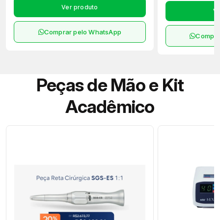
Ver produto
Ve
Comprar pelo WhatsApp
Compra
Peças de Mão e Kit
Acadêmico