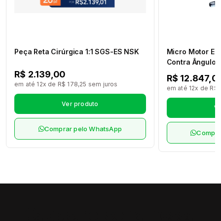
Peça Reta Cirúrgica 1:1 SGS-ES NSK
Micro Motor El
Contra Ângulo M
Max M95L Led 
R$ 2.139,00
R$ 12.847,0
M4/B2 NSK
em até 12x de R$ 178,25 sem juros
em até 12x de R$ 
Ver produto
Ve
Comprar pelo WhatsApp
Compra
Cadastre-se na nossa