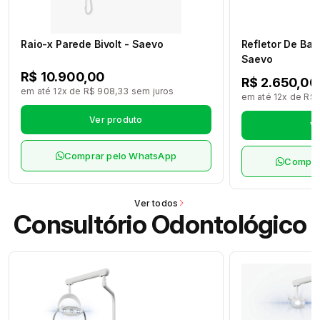
Raio-x Parede Bivolt - Saevo
Refletor De Ban
Saevo
R$ 10.900,00
R$ 2.650,00
em até 12x de R$ 908,33 sem juros
em até 12x de R$ 
Ver produto
Ve
Comprar pelo WhatsApp
Compra
Ver todos
Consultório Odontológico