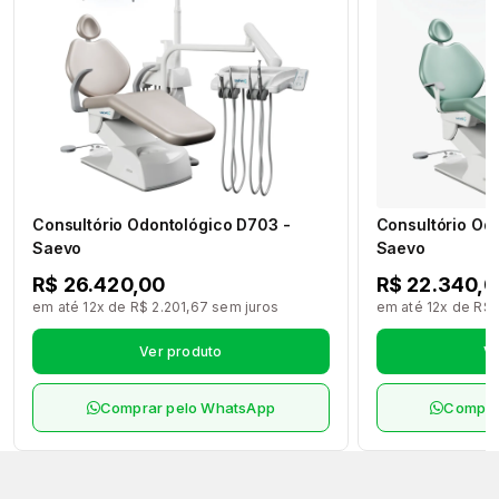
Consultório Odontológico D703 -
Consultório Od
Saevo
Saevo
R$ 26.420,00
R$ 22.340,0
em até 12x de R$ 2.201,67 sem juros
em até 12x de R$ 
Ver produto
Ve
Comprar pelo WhatsApp
Compra