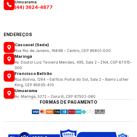
Umuarama
(44) 3624-4877
ENDEREÇOS
Cascavel (Sede)
Rua Rio de Janeiro, 1689B – Centro, CEP 85801-030
Maringá
Av. Doutor Luiz Teixeira Mendes, 495, Sala 2 – ZN4, CEP 87015-
000
Francisco Beltrão
Rua Bolívia, 1264 – Edifício Portal do Sol, Sala 2 – Bairro Luther
King, CEP 85605-410
Umuarama
Av. Maringá, 5272 – Zona III, CEP 87502-080
FORMAS DE PAGAMENTO