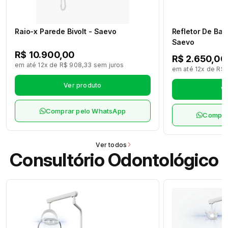
Raio-x Parede Bivolt - Saevo
Refletor De Ban
Saevo
R$ 10.900,00
R$ 2.650,00
em até 12x de R$ 908,33 sem juros
em até 12x de R$ 
Ver produto
Ve
Comprar pelo WhatsApp
Compra
Ver todos
Consultório Odontológico