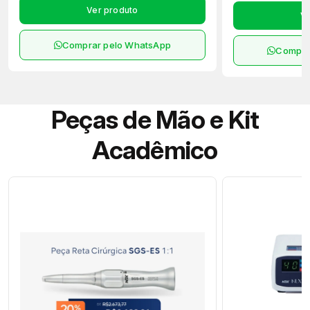
Ver produto
Ve
Comprar pelo WhatsApp
Compra
Peças de Mão e Kit
Acadêmico