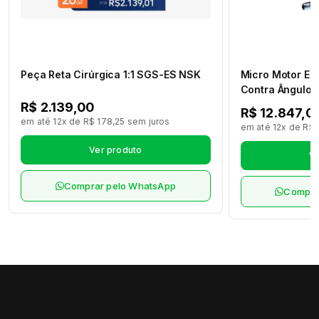
Peça Reta Cirúrgica 1:1 SGS-ES NSK
Micro Motor El
Contra Ângulo M
Max M95L Led 
R$ 2.139,00
R$ 12.847,0
M4/B2 NSK
em até 12x de R$ 178,25 sem juros
em até 12x de R$ 
Ver produto
Ve
Comprar pelo WhatsApp
Compra
Cadastre-se na nossa