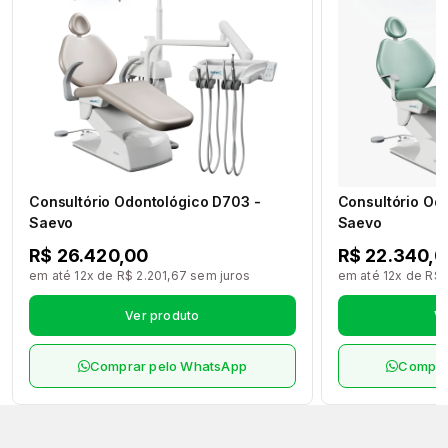
Consultório Odontológico D703 -
Consultório Od
Saevo
Saevo
R$ 26.420,00
R$ 22.340,0
em até 12x de R$ 2.201,67 sem juros
em até 12x de R$ 
Ver produto
Ve
Comprar pelo WhatsApp
Compra