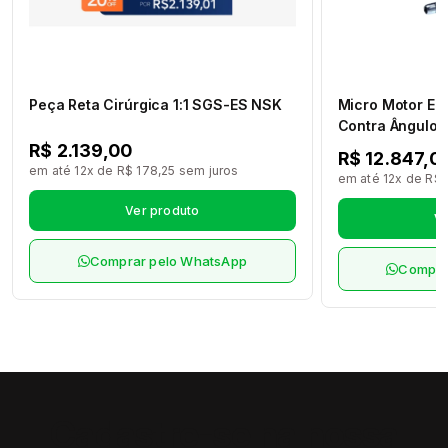
Peça Reta Cirúrgica 1:1 SGS-ES NSK
Micro Motor El
Contra Ângulo M
Max M95L Led 
R$ 2.139,00
R$ 12.847,0
M4/B2 NSK
em até 12x de R$ 178,25 sem juros
em até 12x de R$ 
Ver produto
Ve
Comprar pelo WhatsApp
Compra
Cadastre-se na nossa