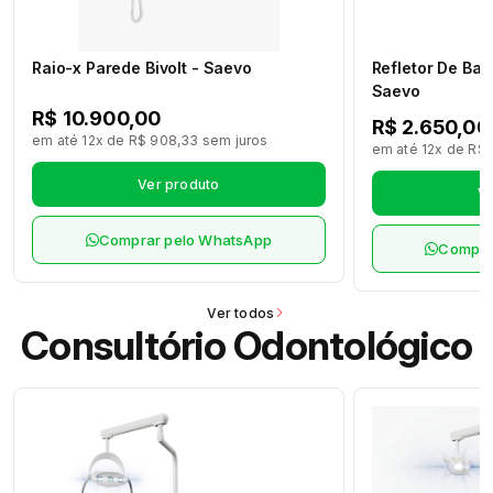
Raio-x Parede Bivolt - Saevo
Refletor De Ban
Saevo
R$ 10.900,00
R$ 2.650,00
em até 12x de R$ 908,33 sem juros
em até 12x de R$ 
Ver produto
Ve
Comprar pelo WhatsApp
Compra
Ver todos
Consultório Odontológico