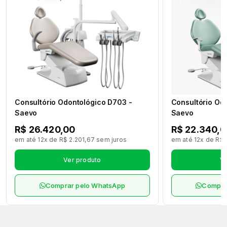
Consultório Odontológico D703 -
Consultório Od
Saevo
Saevo
R$ 26.420,00
R$ 22.340,0
em até 12x de R$ 2.201,67 sem juros
em até 12x de R$ 
Ver produto
Ve
Comprar pelo WhatsApp
Compra