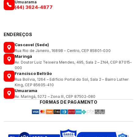
Umuarama
(44) 3624-4877
ENDEREÇOS
Cascavel (Sede)
Rua Rio de Janeiro, 1689B – Centro, CEP 85801-030
Maringá
Av. Doutor Luiz Teixeira Mendes, 495, Sala 2 – ZN4, CEP 87015-
000
Francisco Beltrão
Rua Bolívia, 1264 – Edifício Portal do Sol, Sala 2 – Bairro Luther
King, CEP 85605-410
Umuarama
Av. Maringá, 5272 – Zona III, CEP 87502-080
FORMAS DE PAGAMENTO